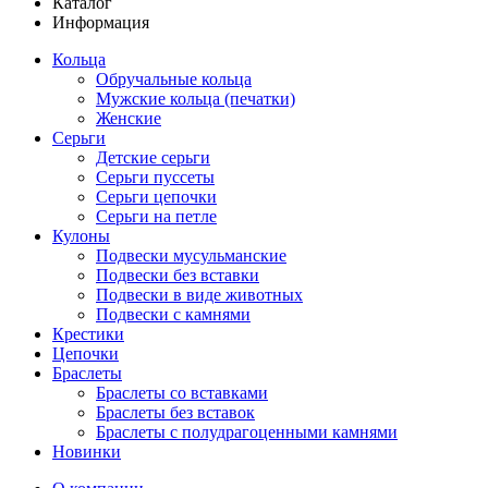
Каталог
Информация
Кольца
Обручальные кольца
Мужские кольца (печатки)
Женские
Серьги
Детские серьги
Серьги пуссеты
Серьги цепочки
Серьги на петле
Кулоны
Подвески мусульманские
Подвески без вставки
Подвески в виде животных
Подвески с камнями
Крестики
Цепочки
Браслеты
Браслеты со вставками
Браслеты без вставок
Браслеты с полудрагоценными камнями
Новинки