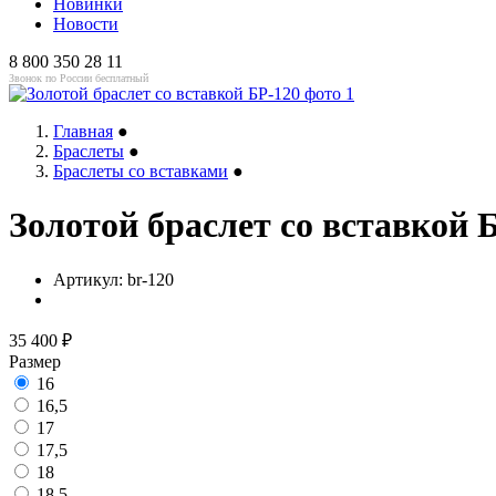
Новинки
Новости
8 800 350 28 11
Звонок по России бесплатный
Главная
●
Браслеты
●
Браслеты со вставками
●
Золотой браслет со вставкой 
Артикул:
br-120
35 400
₽
Размер
16
16,5
17
17,5
18
18,5