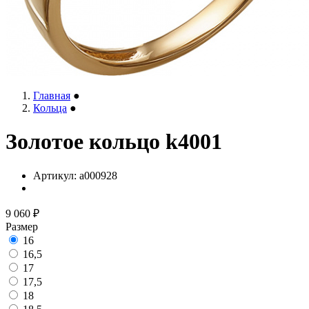
Главная
●
Кольца
●
Золотое кольцо k4001
Артикул:
a000928
9 060
₽
Размер
16
16,5
17
17,5
18