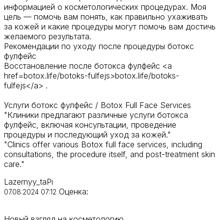
информацией о косметологических процедурах. Моя
цель — помочь вам понять, как правильно ухаживать
за кожей и какие процедуры могут помочь вам достичь
желаемого результата.
Рекомендации по уходу после процедуры ботокс
фулфейс
Восстановление после ботокса фулфейс <a
href=botox.life/botoks-fulfejs>botox.life/botoks-
fulfejs</a> .
Услуги ботокс фулфейс / Botox Full Face Services
"Клиники предлагают различные услуги ботокса
фулфейс, включая консультации, проведение
процедуры и последующий уход за кожей."
"Clinics offer various Botox full face services, including
consultations, the procedure itself, and post-treatment skin
care."
Lazernyy_taPi
Оценка:
07.08.2024 07:12
Новый взгляд на косметологию