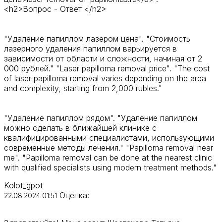
<h2>Вопрос - Ответ </h2>
"Удаление папиллом лазером цена". "Стоимость
лазерного удаления папиллом варьируется в
зависимости от области и сложности, начиная от 2
000 рублей." "Laser papilloma removal price". "The cost
of laser papilloma removal varies depending on the area
and complexity, starting from 2,000 rubles."
"Удаление папиллом рядом". "Удаление папиллом
можно сделать в ближайшей клинике с
квалифицированными специалистами, использующими
современные методы лечения." "Papilloma removal near
me". "Papilloma removal can be done at the nearest clinic
with qualified specialists using modern treatment methods."
Kolot_gpot
Оценка:
22.08.2024 01:51