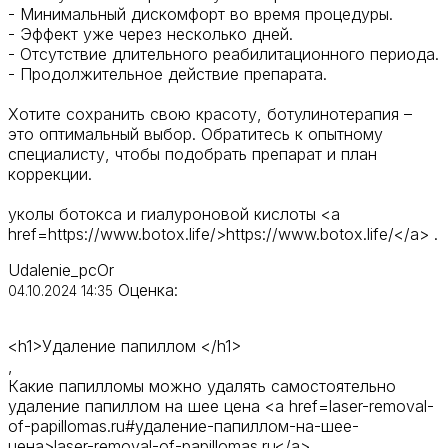
- Минимальный дискомфорт во время процедуры.
- Эффект уже через несколько дней.
- Отсутствие длительного реабилитационного периода.
- Продолжительное действие препарата.
Хотите сохранить свою красоту, ботулинотерапия –
это оптимальный выбор. Обратитесь к опытному
специалисту, чтобы подобрать препарат и план
коррекции.
уколы ботокса и гиалуроновой кислоты <a
href=https://www.botox.life/>https://www.botox.life/</a> .
Udalenie_pcOr
Оценка:
04.10.2024 14:35
<h1>Удаление папиллом </h1>
,
Какие папилломы можно удалять самостоятельно
удаление папиллом на шее цена <a href=laser-removal-
of-papillomas.ru#удаление-папиллом-на-шее-
цена>laser-removal-of-papillomas.ru</a> .