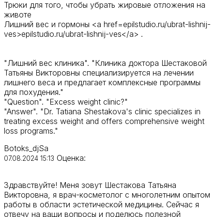
Трюки для того, чтобы убрать жировые отложения на
животе
Лишний вес и гормоны <a href=epilstudio.ru/ubrat-lishnij-
ves>epilstudio.ru/ubrat-lishnij-ves</a> .
"Лишний вес клиника". "Клиника доктора Шестаковой
Татьяны Викторовны специализируется на лечении
лишнего веса и предлагает комплексные программы
для похудения."
"Question". "Excess weight clinic?"
"Answer". "Dr. Tatiana Shestakova's clinic specializes in
treating excess weight and offers comprehensive weight
loss programs."
Botoks_djSa
Оценка:
07.08.2024 15:13
Здравствуйте! Меня зовут Шестакова Татьяна
Викторовна, я врач-косметолог с многолетним опытом
работы в области эстетической медицины. Сейчас я
отвечу на ваши вопросы и поделюсь полезной