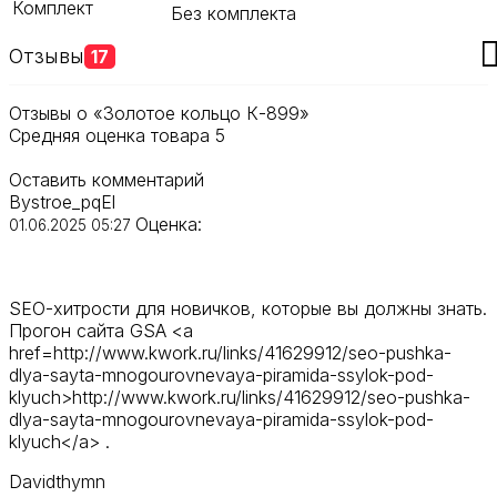
Комплект
Без комплекта
Отзывы
17
Отзывы о «Золотое кольцо К-899»
Средняя оценка товара
5
Оставить комментарий
Bystroe_pqEl
Оценка:
01.06.2025 05:27
SEO-хитрости для новичков, которые вы должны знать.
Прогон сайта GSA <a
href=http://www.kwork.ru/links/41629912/seo-pushka-
dlya-sayta-mnogourovnevaya-piramida-ssylok-pod-
klyuch>http://www.kwork.ru/links/41629912/seo-pushka-
dlya-sayta-mnogourovnevaya-piramida-ssylok-pod-
klyuch</a> .
Davidthymn