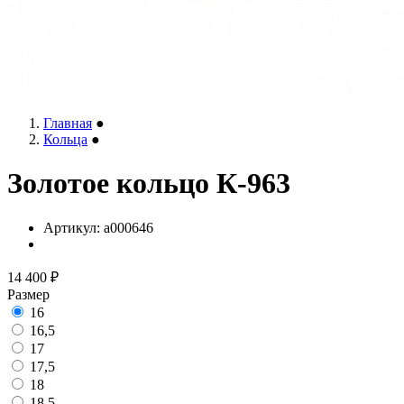
Главная
●
Кольца
●
Золотое кольцо К-963
Артикул:
a000646
14 400
₽
Размер
16
16,5
17
17,5
18
18,5