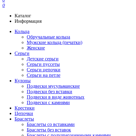
0
Каталог
Информация
Кольца
Обручальные кольца
Мужские кольца (печатки)
Женские
Серьги
Детские серьги
Серьги пуссеты
Серьги цепочки
Серьги на петле
Кулоны
Подвески мусульманские
Подвески без вставки
Подвески в виде животных
Подвески с камнями
Крестики
Цепочки
Браслеты
Браслеты со вставками
Браслеты без вставок
Браслеты с полудрагоценными камнями